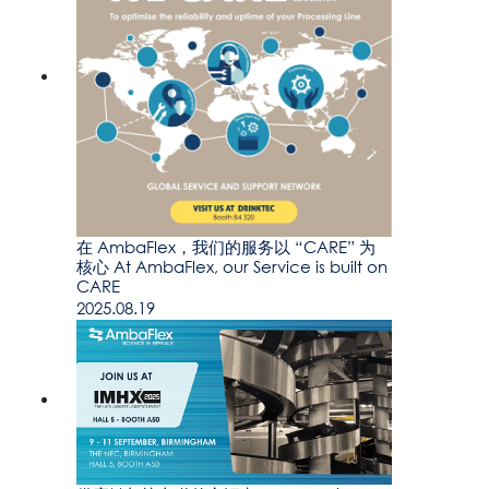
在 AmbaFlex，我们的服务以 “CARE” 为
核心 At AmbaFlex, our Service is built on
CARE
2025.08.19