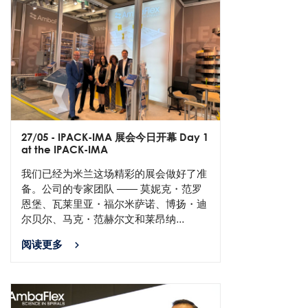
27/05
- IPACK-IMA 展会今日开幕 Day 1
at the IPACK-IMA
我们已经为米兰这场精彩的展会做好了准
备。公司的专家团队 —— 莫妮克・范罗
恩堡、瓦莱里亚・福尔米萨诺、博扬・迪
尔贝尔、马克・范赫尔文和莱昂纳...
阅读更多