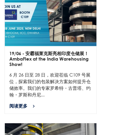
19/06
- 安霸福莱克斯亮相印度仓储展！
AmbaFlex at the India Warehousing
Show!
6 月 26 日至 28 日，欢迎莅临 C109 号展
位，探索我们的包装解决方案如何提升仓
储效率。我们的专家罗希特・古普塔、约
翰・罗斯和丹尼...
阅读更多