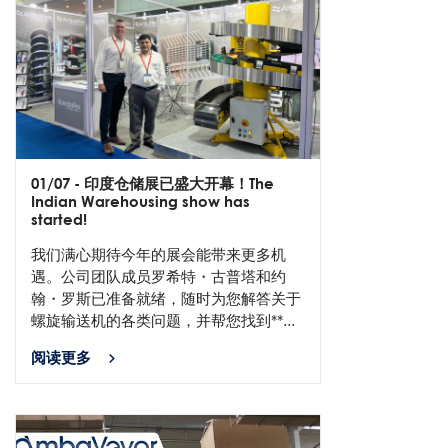
01/07
- 印度仓储展已盛大开幕！The
Indian Warehousing show has
started!
我们满心期待今年的展会能带来更多机
遇。公司团队成员罗希特・古普塔和约
翰・罗斯已准备就绪，随时为您解答关于
螺旋输送机的各类问题，并帮您找到**...
阅读更多