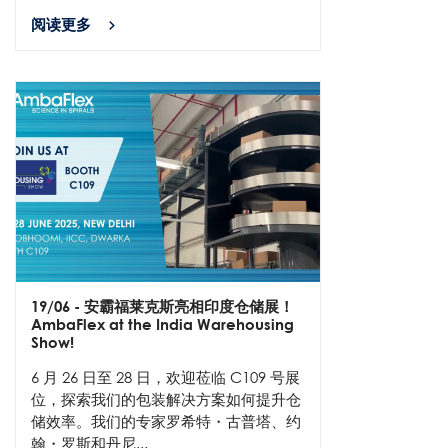
阅读更多
19/06
- 安霸福莱克斯亮相印度仓储展！
AmbaFlex at the India Warehousing
Show!
6 月 26 日至 28 日，欢迎莅临 C109 号展
位，探索我们的包装解决方案如何提升仓
储效率。我们的专家罗希特・古普塔、约
翰・罗斯和丹尼...