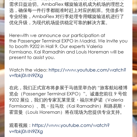
需求日益迫切。AmbaFlex 螺旋输送机成为机场的理想之
选，确保每一件行李都能准时赶上对应的航班。凭借多年
专业经验，AmbaFlex 对行李处理专用螺旋输送机进行了
优化升级，为现代机场提供稳定可靠的解决方案。
Herewith we announce our participation at
the Passenger Terminal EXPO in Madrid. We invite you
to booth 9202 in Hall 9. Our experts Valeria
Formisano, Kai Ramadhin and Louis Horeman will be
present to assist you.
Watch the video:
https://www.youtube.com/watch?
v=fbkj0MN9ZXg
在此，我们正式宣布将参展于马德里举办的 “旅客航站楼博
览会（Passenger Terminal EXPO）”。诚邀您前往 9 号馆
9202 展位，我们的专家瓦莱里亚・福尔米萨诺（Valeria
Formisano）、凯・拉马欣（Kai Ramadhin）和路易斯・
霍雷曼（Louis Horeman）将在现场为您提供专业支持。
观看视频：
https://www.youtube.com/watch?
v=fbkj0MN9ZXg