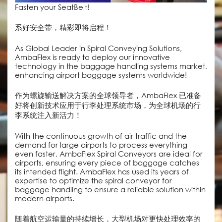
Fasten your SeatBelt!
系好安全带，精彩即将启程！
As Global Leader in Spiral Conveying Solutions,
AmbaFlex is ready to deploy our innovative
technology in the baggage handling systems market,
enhancing airport baggage systems worldwide!
作为螺旋输送解决方案的全球领导者，AmbaFlex 已准备
好将创新技术应用于行李处理系统市场，为全球机场的行
李系统注入新活力！
With the continuous growth of air traffic and the
demand for large airports to process everything
even faster, AmbaFlex Spiral Conveyors are ideal for
airports, ensuring every piece of baggage catches
its intended flight. AmbaFlex has used its years of
expertise to optimize the spiral conveyor for
baggage handling to ensure a reliable solution within
modern airports.
随着航空运输量的持续增长，大型机场对更快处理效率的