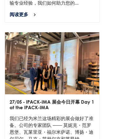
输专业经验，我们如何助力您的...
阅读更多
27/05
- IPACK-IMA 展会今日开幕 Day 1
at the IPACK-IMA
我们已经为米兰这场精彩的展会做好了准
备。公司的专家团队 —— 莫妮克・范罗
恩堡、瓦莱里亚・福尔米萨诺、博扬・迪
尔贝尔、马克・范赫尔文和莱昂纳...