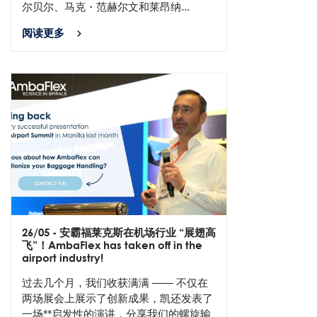
尔贝尔、马克・范赫尔文和莱昂纳...
阅读更多
26/05
- 安霸福莱克斯在机场行业 “展翅高
飞”！AmbaFlex has taken off in the
airport industry!
过去几个月，我们收获满满 —— 不仅在
两场展会上展示了创新成果，凯还发表了
一场**启发性的演讲，分享我们的螺旋输