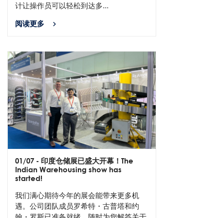
计让操作员可以轻松到达多...
阅读更多
01/07
- 印度仓储展已盛大开幕！The
Indian Warehousing show has
started!
我们满心期待今年的展会能带来更多机
遇。公司团队成员罗希特・古普塔和约
翰・罗斯已准备就绪，随时为您解答关于