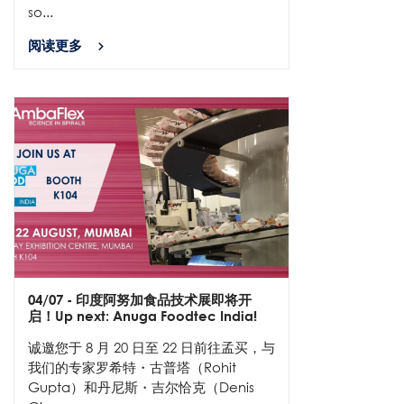
so...
阅读更多
04/07
- 印度阿努加食品技术展即将开
启！Up next: Anuga Foodtec India!
诚邀您于 8 月 20 日至 22 日前往孟买，与
我们的专家罗希特・古普塔（Rohit
Gupta）和丹尼斯・吉尔恰克（Denis