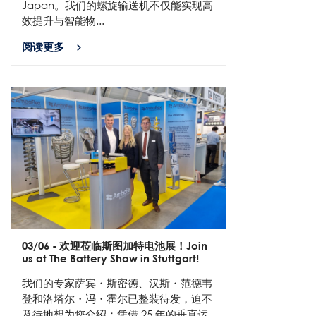
Japan。我们的螺旋输送机不仅能实现高
效提升与智能物...
阅读更多
03/06
- 欢迎莅临斯图加特电池展！Join
us at The Battery Show in Stuttgart!
我们的专家萨宾・斯密德、汉斯・范德韦
登和洛塔尔・冯・霍尔已整装待发，迫不
及待地想为您介绍：凭借 25 年的垂直运