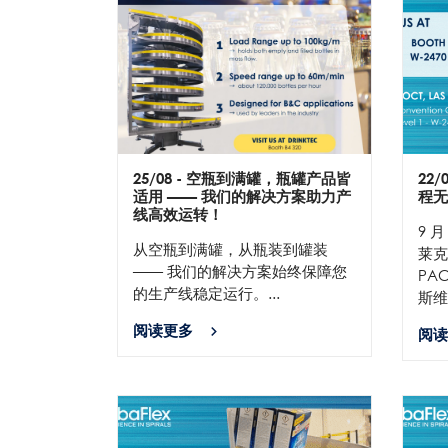
25/08
- 空瓶到满罐，瓶罐产品皆
22/
适用 —— 我们的解决方案助力产
程无
线高效运转！
9 月
从空瓶到满罐，从瓶装到罐装
莱克
—— 我们的解决方案始终保障您
PAC
的生产线稳定运行。...
斯维
阅读更多
阅读