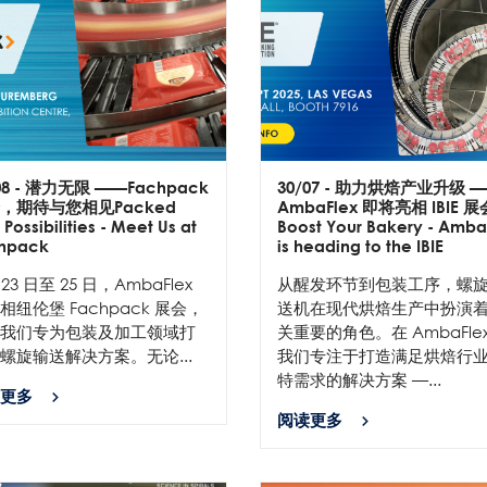
08
- 潜力无限 ——Fachpack
30/07
- 助力烘焙产业升级 
，期待与您相见Packed
AmbaFlex 即将亮相 IBIE 展
 Possibilities - Meet Us at
Boost Your Bakery - Amba
hpack
is heading to the IBIE
 23 日至 25 日，AmbaFlex
从醒发环节到包装工序，螺
相纽伦堡 Fachpack 展会，
送机在现代烘焙生产中扮演
我们专为包装及加工领域打
关重要的角色。在 AmbaFle
螺旋输送解决方案。无论...
我们专注于打造满足烘焙行
特需求的解决方案 —...
更多
阅读更多