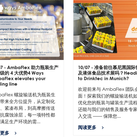
07
- AmbaFlex 助力瓶装生产
10/07
- 准备前往慕尼黑国际
级的 4 大优势4 Ways
及液体食品技术展吗？Headi
aFlex elevates your
to Drinktec in Munich?
ling line
欢迎前来与 AmbaFlex 团队
baFlex 螺旋输送机为瓶装生
面！探索我们的螺旋输送机
带来全方位提升，从定制化
优化您的瓶装与罐装生产流
、紧凑布局，到高摩擦传送
还能与我们的销售及服务专
抗腐蚀涂层，每一项特性都
入交流 —— 保障您...
满足生产环境的需...
阅读更多
更多