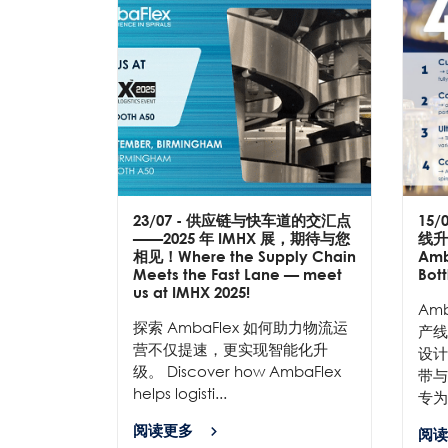
23/07
- 供应链与快车道的交汇点
15/
——2025 年 IMHX 展，期待与您
线升
相见！Where the Supply Chain
Amb
Meets the Fast Lane — meet
Bott
us at IMHX 2025!
Am
探索 AmbaFlex 如何助力物流运
产线
营不仅提速，更实现智能化升
设计
级。 Discover how AmbaFlex
带与
helps logisti...
专为
阅读更多
阅读