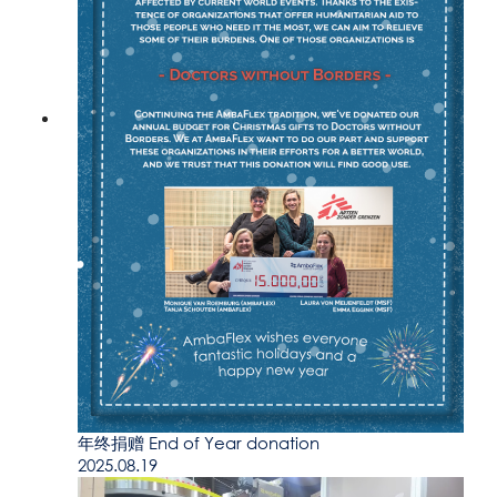
年终捐赠 End of Year donation
2025.08.19