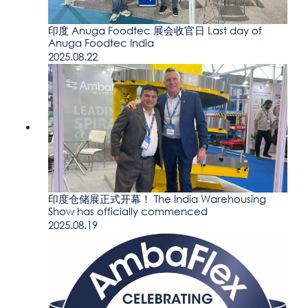
印度 Anuga Foodtec 展会收官日 Last day of
Anuga Foodtec India
2025.08.22
印度仓储展正式开幕！ The India Warehousing
Show has officially commenced
2025.08.19